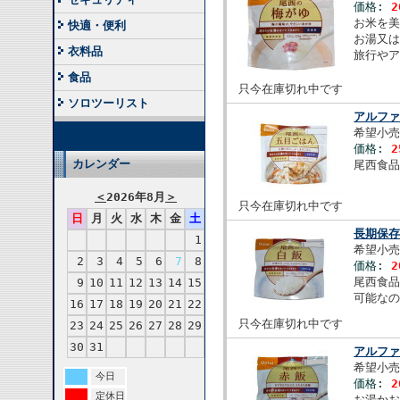
価格:
2
お米を
快適・便利
お湯又
衣料品
旅行や
食品
只今在庫切れ中です
ソロツーリスト
アルフ
希望小売
価格:
2
カレンダー
尾西食
＜
2026年8月
＞
只今在庫切れ中です
日
月
火
水
木
金
土
長期保
1
希望小売
2
3
4
5
6
7
8
価格:
2
尾西食
9
10
11
12
13
14
15
可能な
16
17
18
19
20
21
22
只今在庫切れ中です
23
24
25
26
27
28
29
30
31
アルファ
希望小売
今日
価格:
2
定休日
お湯か