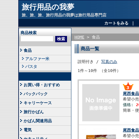
旅行用品の我夢
旅、旅、旅、旅行用品の我夢は旅行用品専門店
カートをみる
｜
商品検索
HOME
> 食品
商品一覧
食品
アルファー米
説明付き /
写真のみ
パスタ
1件～10件 （全10件）
お買い得・おすすめ
尾西食
バックパック
希望小売
キャリーケース
価格:
2
簡単・
旅行かばん
かばん関連用品
電気
尾西食
希望小売
セキュリティ