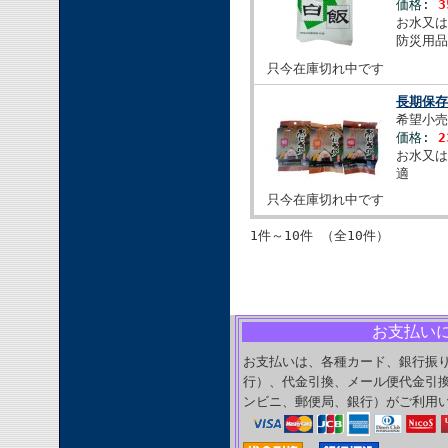
価格:
3
お水又は
防災用
只今在庫切れ中です
長期保
希望小売
価格:
2
お水又
適
只今在庫切れ中です
1件～10件 （全10件）
お支払い
お支払いは、各種カード、銀行振
行）、代金引換、メール便代金引
ンビニ、郵便局、銀行）がご利用