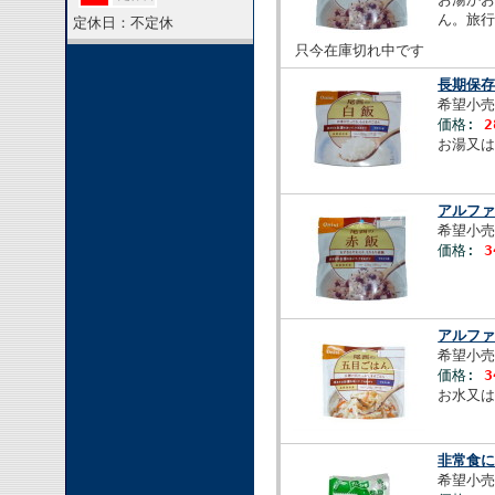
ん。旅
定休日：不定休
只今在庫切れ中です
長期保
希望小売
価格:
2
お湯又
アルファ
希望小売
価格:
3
アルファ
希望小売
価格:
3
お水又
非常食
希望小売