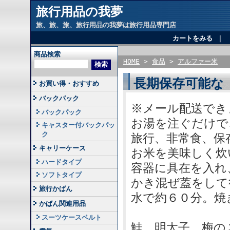
旅行用品の我夢
旅、旅、旅、旅行用品の我夢は旅行用品専門店
カートをみる
｜
商品検索
HOME
>
食品
>
アルファー米
長期保存可能な
お買い得・おすすめ
バックパック
※メール配送でき
バックパック
お湯を注ぐだけで
キャスター付バックパッ
ク
旅行、非常食、保
キャリーケース
お米を美味しく炊
ハードタイプ
容器に具在を入れ
ソフトタイプ
かき混ぜ蓋をして
旅行かばん
水で約６０分。焼
かばん関連用品
スーツケースベルト
鮭、明太子、梅の