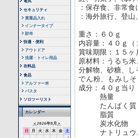
電気
：保存食、非常食
セキュリティ
：海外旅行、登山
貴重品入れ
インナータイプ
重さ：６０ｇ
財布
内容量：４０ｇ（
快適・便利
アウトドア
賞味期限：１５ヶ
洗濯・トイレ用品
原材料：うるち
衣料品
分解物、砂糖、
食品
でん粉、もみしそ
アルファー米
成分：４０ｇ当り
パスタ
熱量 １
ソロツーリスト
たんぱく質
カレンダー
脂質 
炭水化物 
＜
2026年8月
＞
日
月
火
水
木
金
土
ナトリュウム