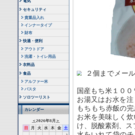
電気
セキュリティ
貴重品入れ
インナータイプ
財布
快適・便利
アウトドア
洗濯・トイレ用品
衣料品
２個までメール
食品
アルファー米
パスタ
国産もち米１００
ソロツーリスト
お湯又はお水を注
もちもち赤飯の完
カレンダー
お米を美味しく炊
＜
2026年8月
＞
け、脱酸素剤、ス
日
月
火
水
木
金
土
水をいれて袋のチ