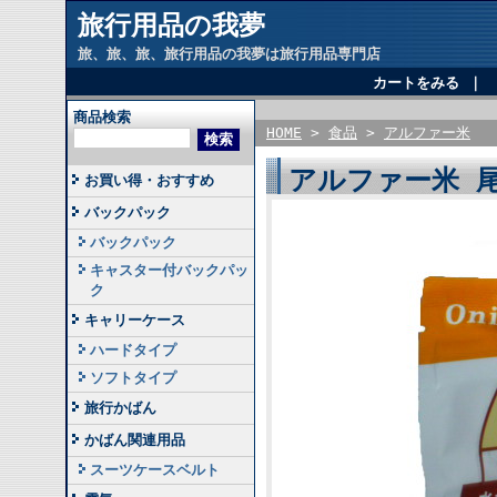
旅行用品の我夢
旅、旅、旅、旅行用品の我夢は旅行用品専門店
カートをみる
｜
商品検索
HOME
>
食品
>
アルファー米
アルファー米 
お買い得・おすすめ
バックパック
バックパック
キャスター付バックパッ
ク
キャリーケース
ハードタイプ
ソフトタイプ
旅行かばん
かばん関連用品
スーツケースベルト