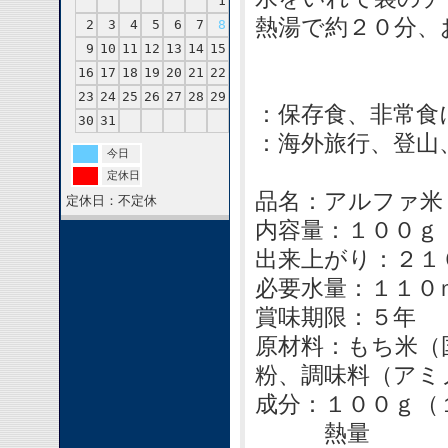
1
熱湯で約２０分、
2
3
4
5
6
7
8
9
10
11
12
13
14
15
16
17
18
19
20
21
22
23
24
25
26
27
28
29
：保存食、非常食
30
31
：海外旅行、登山
今日
定休日
品名：アルファ米
定休日：不定休
内容量：１００ｇ
出来上がり：２１
必要水量：１１０
賞味期限：５年
原材料：もち米（
粉、調味料（アミ
成分：１００ｇ（
熱量 ３