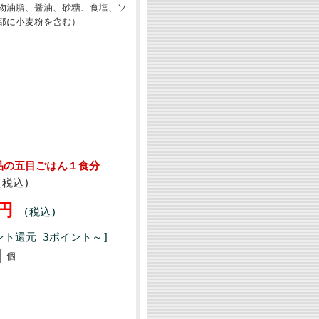
物油脂、醤油、砂糖、食塩、ソ
部に小麦粉を含む）
品の五目ごはん１食分
(税込)
7円
(税込)
ント還元 3ポイント～]
個