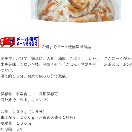
２個までメール便配送可商品
お湯を注ぐだけで、簡単に、人参、油揚、ごぼう、しいたけ、こんにゃくが入
お米を美味しく炊いた後、乾燥させた「ごはん」容器を開け、お湯又は、お水
待つだけ。
お湯で約１５分、お水で約６０分で完成。
：保存食、非常食に・・長期保存可
：海外旅行、登山、キャンプに
内容量：１００ｇ（１食分）
出来上がり：２６０ｇ（お茶碗大盛り１杯分）
必要水量：１６０ｍｌ
賞味期限：５年