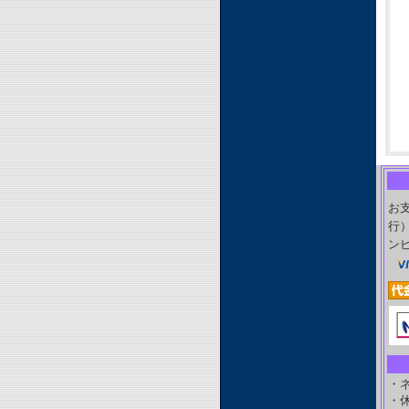
お
行
ン
・
・