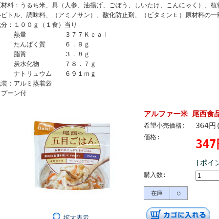
原材料：うるち米、具（人参、油揚げ、ごぼう、しいたけ、こんにゃく）、植
ルビトル、調味料、（アミノサン）、酸化防止剤、（ビタミンＥ）原材料の一
成分：１００ｇ（１食）当り
熱量 ３７７Ｋｃａｌ
たんぱく質 ６．９ｇ
脂質 ３．８ｇ
炭水化物 ７８．７ｇ
ナトリュウム ６９１ｍｇ
包装：アルミ蒸着袋
スプーン付
アルファー米 尾西食
364円
希望小売価格:
価格:
34
[ポイ
購入数:
在庫
○
拡大表示