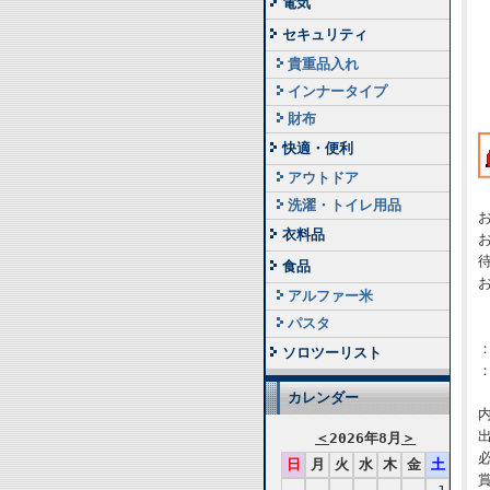
電気
セキュリティ
貴重品入れ
インナータイプ
財布
快適・便利
アウトドア
洗濯・トイレ用品
衣料品
食品
アルファー米
パスタ
ソロツーリスト
カレンダー
＜
2026年8月
＞
日
月
火
水
木
金
土