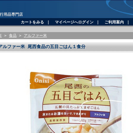
行用品専門店
カートをみる
｜
マイページへログイン
｜
ご利用案内
｜
E
>
食品
>
アルファー米
アルファー米 尾西食品の五目ごはん１食分