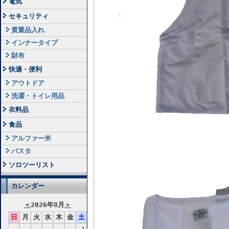
電気
セキュリティ
貴重品入れ
インナータイプ
財布
快適・便利
アウトドア
洗濯・トイレ用品
衣料品
食品
アルファー米
パスタ
ソロツーリスト
カレンダー
＜
2026年8月
＞
日
月
火
水
木
金
土