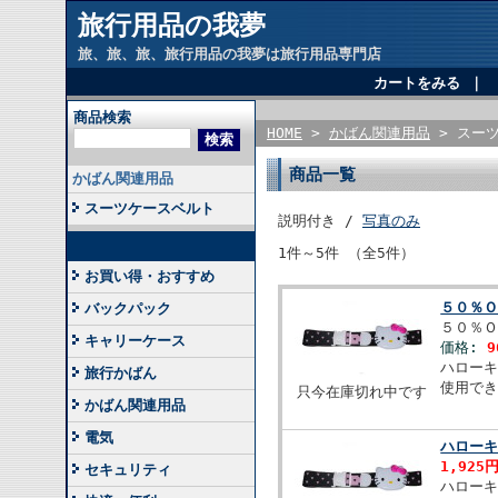
旅行用品の我夢
旅、旅、旅、旅行用品の我夢は旅行用品専門店
カートをみる
｜
商品検索
HOME
>
かばん関連用品
> スー
商品一覧
かばん関連用品
スーツケースベルト
説明付き /
写真のみ
1件～5件 （全5件）
お買い得・おすすめ
５０％
バックパック
５０％Ｏ
キャリーケース
価格:
9
ハロー
旅行かばん
使用で
只今在庫切れ中です
かばん関連用品
電気
ハロー
1,925
セキュリティ
ハロー