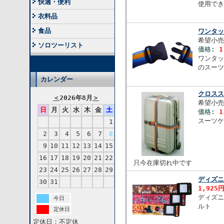
快適・便利
使用で
衣料品
食品
ワンタ
希望小売
ソロツーリスト
価格:
1
ワンタ
のスー
カレンダー
クロス
＜
2026年8月
＞
希望小売
日
月
火
水
木
金
土
価格:
1
スーツ
1
2
3
4
5
6
7
8
9
10
11
12
13
14
15
16
17
18
19
20
21
22
只今在庫切れ中です
23
24
25
26
27
28
29
ディズニ
30
31
1,925
ディズニ
今日
ルト
定休日
定休日：不定休